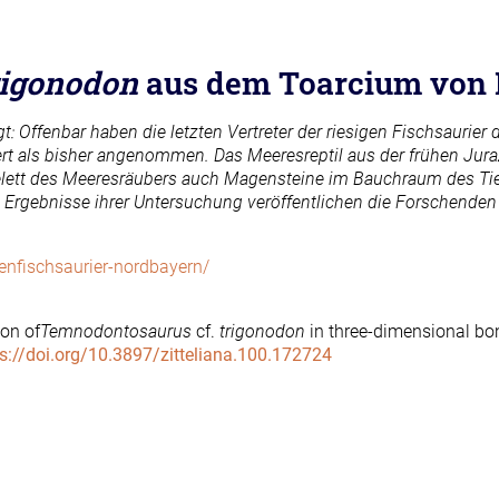
igonodon
aus dem Toarcium von 
gt: Offenbar haben die letzten Vertreter der riesigen Fischsauri
t als bisher angenommen. Das Meeresreptil aus der frühen Juraz
ett des Meeresräubers auch Magensteine im Bauchraum des Tie
e Ergebnisse ihrer Untersuchung veröffentlichen die Forschenden 
senfischsaurier-nordbayern/
ton of
Temnodontosaurus
cf.
trigonodon
in three-dimensional bon
ps://doi.org/10.3897/zitteliana.100.172724