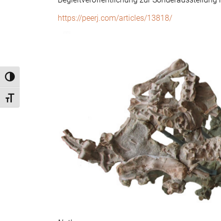
https://peerj.com/articles/13818/
Umschalten auf hohe Kontraste
Schrift vergrößern