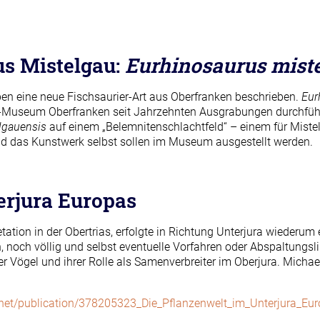
us Mistelgau:
Eurhinosaurus mist
en eine neue Fischsaurier-Art aus Oberfranken beschrieben.
Eur
-Museum Oberfranken seit Jahrzehnten Ausgrabungen durchführt.
lgauensis
auf einem „Belemnitenschlachtfeld“ – einem für Mistel
d das Kunstwerk selbst sollen im Museum ausgestellt werden.
erjura Europas
ion in der Obertrias, erfolgte in Richtung Unterjura wiederum ei
, noch völlig und selbst eventuelle Vorfahren oder Abspaltungsl
Vögel und ihrer Rolle als Samenverbreiter im Oberjura. Michael 
.net/publication/378205323_Die_Pflanzenwelt_im_Unterjura_Eu