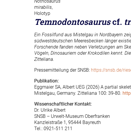
Nothosaurus
mirabilis
,
Holotyp
Temnodontosaurus
cf.
tr
Ein Fossilfund aus Mistelgau in Nordbayern zei
südwestdeutschen Meeresbecken länger existier
Forschende fanden neben Verletzungen am Skel
Vögeln, Dinosauriern oder Krokodilen kennt. Di
Zitteliana.
Pressemitteilung der SNSB:
https://snsb.de/rie
Publikation:
Eggmaier SA, Albert UEG (2026) A partial skele
Mistelgau, Germany. Zitteliana 100: 39-80.
htt
Wissenschaftlicher Kontakt:
Dr. Ulrike Albert
SNSB – Urwelt-Museum Oberfranken
Kanzleistraße 1, 95444 Bayreuth
Tel.: 0921-511 211